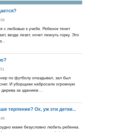
дается?
:06
я с любовью к учебе. Ребенок тянет
ает, везде лезет, хочет лизнуть горку. Это
...
ую?
:51
енер по футболу опаздывал, зал был
 снег. И уборщики набросали огромную
 дерева за зданием....
е терпение? Ох, уж эти детки...
:46
трудно маме безусловно любить ребенка.