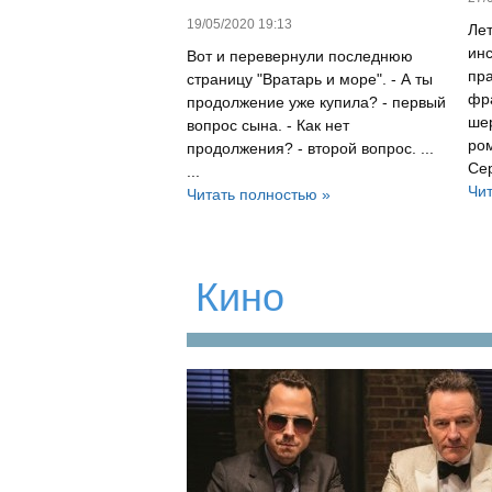
19/05/2020 19:13
Лет
ин
Вот и перевернули последнюю
пра
страницу "Вратарь и море". - А ты
фра
продолжение уже купила? - первый
ше
вопрос сына. - Как нет
ром
продолжения? - второй вопрос. ...
Сер
...
Чит
Читать полностью »
Кино