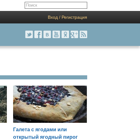
Вход / Регистрация
Галета с ягодами или
открытый ягодный пирог