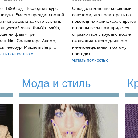
о. 1999 год. Последний курс
Опоздала конечно со своими
ститута. Вместо преддипломной
советами, что посмотреть на
ктики решила за лето выучить
новогодних каникулах, с другой
нцузский язык. ЛямУр тужУр,
стороны всем нам придется
рше ля фам - тре
справляться с грустью после
антИк...Сальваторе Адамо,
окончания такого длинного
ж Генсбур, Мишель Легр ...
ничегонеделанья, поэтому
ать полностью »
пригодит ...
Читать полностью »
Мода и стиль
К