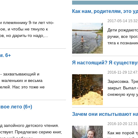
Как нам, родителям, это у
2017-05-14 15:32
 племяннику 9-ти лет что-
ое, и чтобы не тянуло к
Дети рождаютс
, но дарить-то надо,...
ручки, все трог
тяга к познанию
. 6+
Я настоящий? Я существ
2016-11-29 12:47
 - захватывающий и
 маленьких и весьма
Зарисовка. Тр
лей. Нас это тоже не
закрыт. Выпал
снежную кучу у
ое лето (6+)
Зачем они испытывают наш
2016-10-20 12:31
д запойного детского чтения.
ствует. Предлагаю серию книг,
Как же порой 