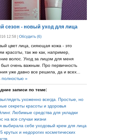
й сезон - новый уход для лица
016 12:58 |
Обсудить (6)
ый цвет лица, сияющая кожа - это
м красоты, так же как, например,
ние волос. Уход за лицом для меня
а был очень важным. Про первичность
ия уже давно все решила, да и всех...
ь полностью »
дние записи по теме:
выглядеть ухоженно всегда. Простые, но
ные секреты красоты и здоровья
йлинг. Любимые средства для укладки
с на все случаи жизни
 я выбирала себе уходовый крем для лица
-5 крутых и недорогих косметических
дств