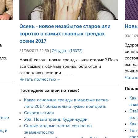
Осень - новое незабытое старое или
Новы
коротко о самых главных трендах
03/11/2
осени 2017
а
Здоров
31/08/2017 22:50 |
Обсудить (15372)
синони
ило,
состоя
Новый сезон...новые тренды...или старые? Пока
всегд
все самые любимые тренды остаются и
очищен
закрепляют позиции. ... ...
Читат
Читать полностью »
После
Последние записи по теме:
Как 
Какие основные тренды в макияже весна-
важ
лето 2017 обязательно нужно повторить
Ста
Секреты стиля
тные
воло
Ура. Новый тренд. Кудри-кудри.
Как
Самые модные платья сезона на
иц и
Топ
знаменитостях
сре