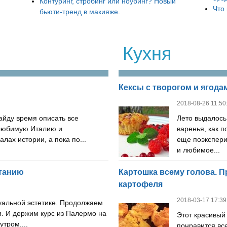
Контуринг, стробинг или ноубинг? Новый
Что
бьюти-тренд в макияже.
Кухня
Кексы с творогом и ягода
2018-08-26 11:50
айду время описать все
Лето выдалось
любимую Италию и
варенья, как п
лах истории, а пока по...
еще поэкспери
и любимое...
атанию
Картошка всему голова. 
картофеля
2018-03-17 17:39
зуальной эстетике. Продолжаем
. И держим курс из Палермо на
Этот красивый
тром....
понравится все