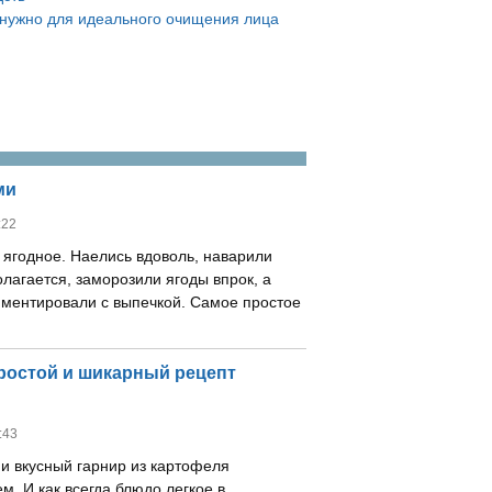
 нужно для идеального очищения лица
ми
:22
 ягодное. Наелись вдоволь, наварили
олагается, заморозили ягоды впрок, а
ментировали с выпечкой. Самое простое
Простой и шикарный рецепт
:43
 и вкусный гарнир из картофеля
м. И как всегда блюдо легкое в