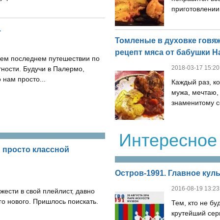
приготовлении. .
.
Томленые в духовке гов
рецепт мяса от бабушки Н
шем последнем путешествии по
2018-03-17 15:20
тности. Будучи в Палермо,
 нам просто...
Каждый раз, ко
мужа, мечтаю,
знаменитому с
Интересное
 просто классной
Остров-1991. Главное кул
2016-08-19 13:23
жести в свой плейлист, давно
го нового. Пришлось поискать.
Тем, кто не бу
крутейший сер