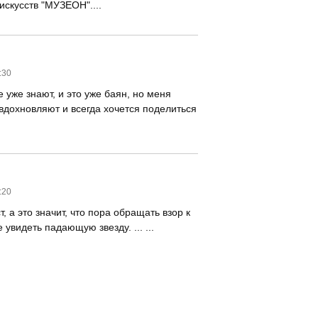
искусств "МУЗЕОН"....
:30
 уже знают, и это уже баян, но меня
 вдохновляют и всегда хочется поделиться
:20
т, а это значит, что пора обращать взор к
 увидеть падающую звезду. ... ...