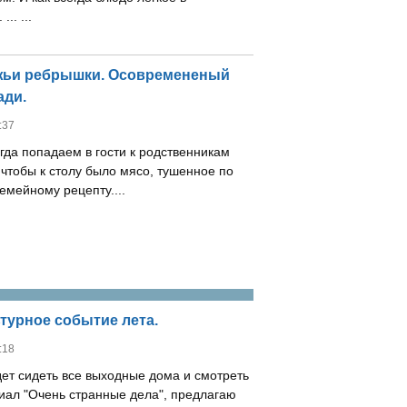
.. ...
яжьи ребрышки. Осовремененый
ади.
:37
гда попадаем в гости к родственникам
 чтобы к столу было мясо, тушенное по
емейному рецепту....
ьтурное событие лета.
:18
дет сидеть все выходные дома и смотреть
иал "Очень странные дела", предлагаю