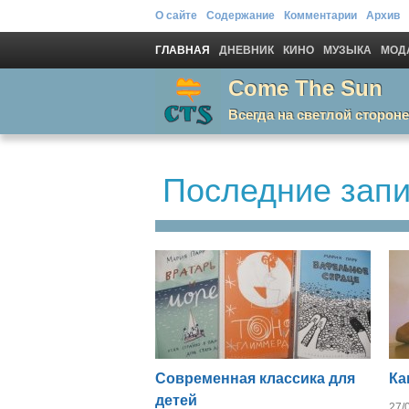
О сайте
Содержание
Комментарии
Архив
ГЛАВНАЯ
ДНЕВНИК
КИНО
МУЗЫКА
МОДА
Come The Sun
Всегда на светлой стороне
Последние зап
Современная классика для
Ка
детей
27/