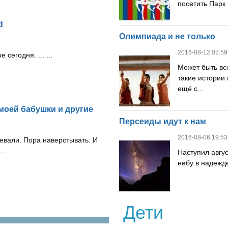
посетить Парк 
d
Олимпиада и не только
2016-08-12 02:59
сегодня. ... ...
Может быть все
такие истории
ещё с...
моей бабушки и другие
Персеиды идут к нам
2016-08-06 19:53
евали. Пора наверстывать. И
..
Наступил авгус
небу в надежде
Дети