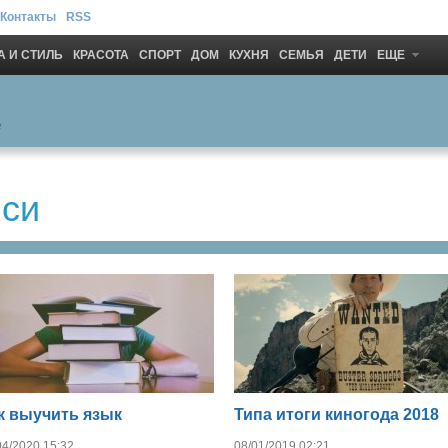
Контакты
RSS
 И СТИЛЬ
КРАСОТА
СПОРТ
ДОМ
КУХНЯ
СЕМЬЯ
ДЕТИ
ЕЩЕ
иси
к выучить язык
Типа итоги киногода 2018
04/2020 15:32
08/01/2019 02:21