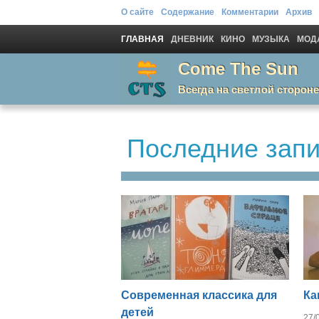
О сайте
Содержание
Комментарии
Архив
ГЛАВНАЯ
ДНЕВНИК
КИНО
МУЗЫКА
МОДА
Come The Sun
Всегда на светлой стороне
Последние зап
Современная классика для
Ка
детей
27/