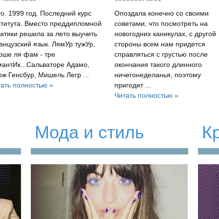
о. 1999 год. Последний курс
Опоздала конечно со своими
ститута. Вместо преддипломной
советами, что посмотреть на
ктики решила за лето выучить
новогодних каникулах, с другой
нцузский язык. ЛямУр тужУр,
стороны всем нам придется
рше ля фам - тре
справляться с грустью после
антИк...Сальваторе Адамо,
окончания такого длинного
ж Генсбур, Мишель Легр ...
ничегонеделанья, поэтому
ать полностью »
пригодит ...
Читать полностью »
Мода и стиль
К