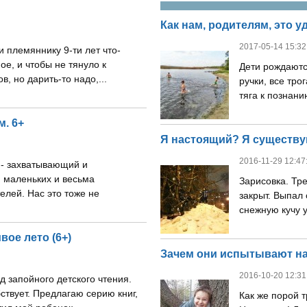
Как нам, родителям, это у
2017-05-14 15:32
 племяннику 9-ти лет что-
ое, и чтобы не тянуло к
Дети рождаютс
, но дарить-то надо,...
ручки, все трог
тяга к познанию
. 6+
Я настоящий? Я существ
2016-11-29 12:47
 - захватывающий и
 маленьких и весьма
Зарисовка. Тр
лей. Нас это тоже не
закрыт. Выпал
снежную кучу у
ое лето (6+)
Зачем они испытывают наш
2016-10-20 12:31
д запойного детского чтения.
ствует. Предлагаю серию книг,
Как же порой 