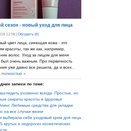
й сезон - новый уход для лица
016 12:58 |
Обсудить (6)
ый цвет лица, сияющая кожа - это
м красоты, так же как, например,
ние волос. Уход за лицом для меня
а был очень важным. Про первичность
ия уже давно все решила, да и всех...
ь полностью »
дние записи по теме:
выглядеть ухоженно всегда. Простые, но
ные секреты красоты и здоровья
йлинг. Любимые средства для укладки
с на все случаи жизни
 я выбирала себе уходовый крем для лица
-5 крутых и недорогих косметических
дств