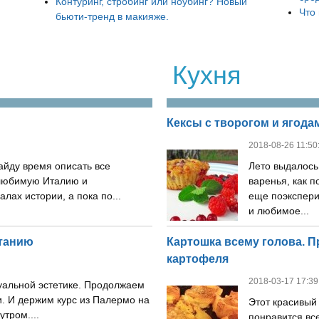
Контуринг, стробинг или ноубинг? Новый
Что
бьюти-тренд в макияже.
Кухня
Кексы с творогом и ягода
2018-08-26 11:50
айду время описать все
Лето выдалось
любимую Италию и
варенья, как п
лах истории, а пока по...
еще поэкспери
и любимое...
атанию
Картошка всему голова. 
картофеля
2018-03-17 17:39
зуальной эстетике. Продолжаем
. И держим курс из Палермо на
Этот красивый
тром....
понравится все