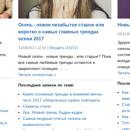
Осень - новое незабытое старое или
Новы
коротко о самых главных трендах
03/11/2
осени 2017
а
Здоров
31/08/2017 22:50 |
Обсудить (15372)
синони
ило,
состоя
Новый сезон...новые тренды...или старые? Пока
всегд
все самые любимые тренды остаются и
очищен
закрепляют позиции. ... ...
Читат
Читать полностью »
После
Последние записи по теме:
Как 
Какие основные тренды в макияже весна-
важ
лето 2017 обязательно нужно повторить
Ста
Секреты стиля
тные
воло
Ура. Новый тренд. Кудри-кудри.
Как
Самые модные платья сезона на
иц и
Топ
знаменитостях
сре