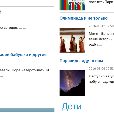
посетить Парк 
d
Олимпиада и не только
2016-08-12 02:59
сегодня. ... ...
Может быть все
такие истории
ещё с...
моей бабушки и другие
Персеиды идут к нам
2016-08-06 19:53
евали. Пора наверстывать. И
..
Наступил авгус
небу в надежде
Дети