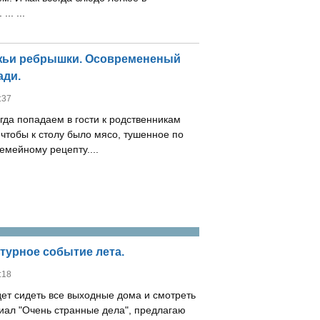
.. ...
яжьи ребрышки. Осовремененый
ади.
:37
гда попадаем в гости к родственникам
 чтобы к столу было мясо, тушенное по
емейному рецепту....
ьтурное событие лета.
:18
дет сидеть все выходные дома и смотреть
иал "Очень странные дела", предлагаю