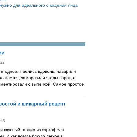
 нужно для идеального очищения лица
ми
:22
 ягодное. Наелись вдоволь, наварили
олагается, заморозили ягоды впрок, а
ментировали с выпечкой. Самое простое
Простой и шикарный рецепт
:43
 и вкусный гарнир из картофеля
м. И как всегда блюдо легкое в