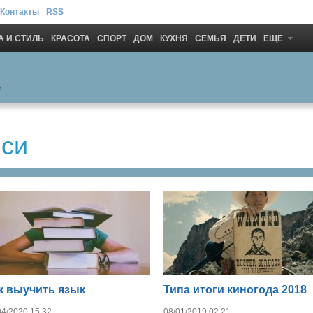
Контакты
RSS
 И СТИЛЬ
КРАСОТА
СПОРТ
ДОМ
КУХНЯ
СЕМЬЯ
ДЕТИ
ЕЩЕ
иси
к выучить язык
Типа итоги киногода 2018
04/2020 15:32
08/01/2019 02:21