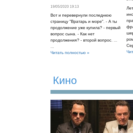
19/05/2020 19:13
Лет
ин
Вот и перевернули последнюю
пра
страницу "Вратарь и море". - А ты
фра
продолжение уже купила? - первый
ше
вопрос сына. - Как нет
ром
продолжения? - второй вопрос. ...
Сер
...
Чит
Читать полностью »
Кино