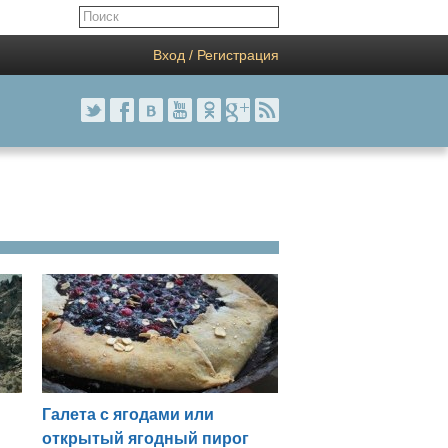
Вход / Регистрация
Галета с ягодами или
открытый ягодный пирог