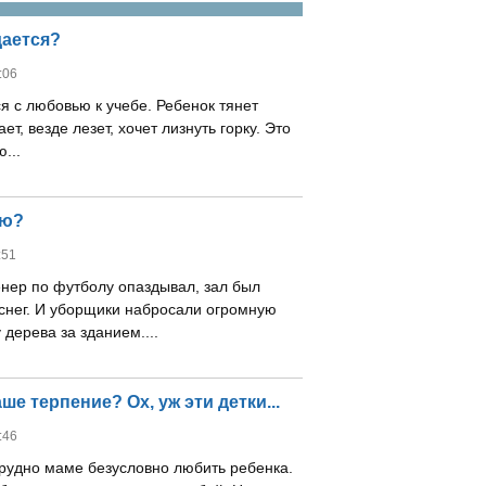
дается?
:06
я с любовью к учебе. Ребенок тянет
ает, везде лезет, хочет лизнуть горку. Это
...
ую?
:51
енер по футболу опаздывал, зал был
 снег. И уборщики набросали огромную
 дерева за зданием....
е терпение? Ох, уж эти детки...
:46
трудно маме безусловно любить ребенка.