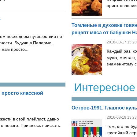
приготовлении. .
.
Томленые в духовке гов
рецепт мяса от бабушки Н
шем последнем путешествии по
2018-03-17 15:20
тности. Будучи в Палермо,
 нам просто...
Каждый раз, ко
мужа, мечтаю,
знаменитому с
Интересное
 просто классной
Остров-1991. Главное кул
2016-08-19 13:23
жести в свой плейлист, давно
го нового. Пришлось поискать.
Тем, кто не бу
крутейший сер