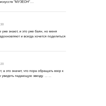
искусств "МУЗЕОН"....
:30
 уже знают, и это уже баян, но меня
 вдохновляют и всегда хочется поделиться
:20
т, а это значит, что пора обращать взор к
 увидеть падающую звезду. ... ...